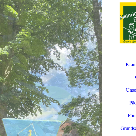
Kran
Unse
Päd
Förd
Grundsc