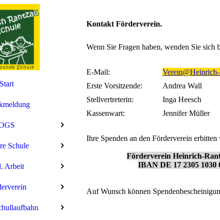
Kontakt Förderverein.
Wenn Sie Fragen haben, wenden Sie sich bi
E-Mail:
Verein@Heinrich-
Start
Erste Vorsitzende:
Andrea Wall
Stellvertreterin:
Inga Heesch
kmeldung
Kassenwart:
Jennifer Müller
OGS
Ihre Spenden an den Förderverein erbitten
re Schule
Förderverein Heinrich-Rant
IBAN DE 17 2305 1030 
. Arbeit
erverein
Auf Wunsch können Spendenbescheinigung
hullaufbahn