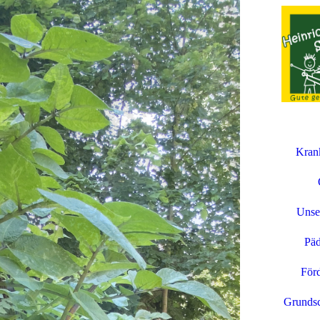
Kran
Unse
Päd
Förd
Grundsc