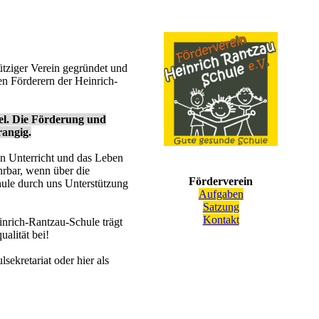
tziger Verein gegründet und
en Förderern der Heinrich-
iel. Die Förderung und
rangig.
n Unterricht und das Leben
hrbar, wenn über die
Förderverein
hule durch uns Unterstützung
Aufgaben
Satzung
Kontakt
inrich-Rantzau-Schule trägt
alität bei!
lsekretariat oder hier als