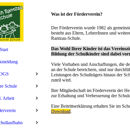
Was ist der Förderverein?
Der Förderverein wurde 1982 als gemeinnü
besteht aus Eltern, LehrerInnen und weiter
Rantzau-Schule.
Das Wohl Ihrer Kinder ist das Vereinsz
Start
Bildung der Schulkinder sind dabei vor
kmeldung
Viele Vorhaben und Anschaffungen, die de
an der Schule bereichern, sind nur durchfü
OGS
Leistungen des Schulträgers hinaus der Sc
zuteil wird.
re Schule
Ihre Mitgliedschaft im Förderverein der He
zur Erhaltung und Verbesserung der Schulqu
. Arbeit
Eine Beitrittserklärung erhalten Sie im Schu
erverein
Download
.
hullaufbahn